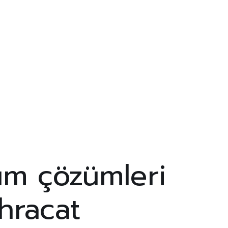
lım çözümleri
ihracat