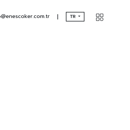
o@enescoker.com.tr
TR